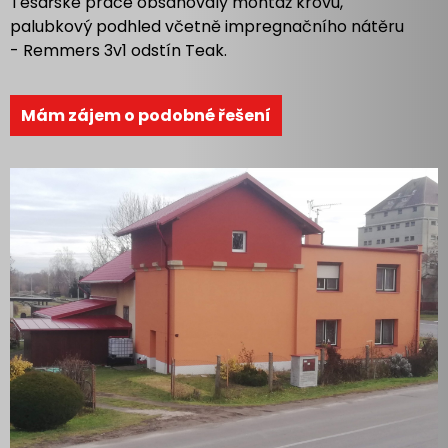
Tesařské práce obsahovaly montáž krovu,
palubkový podhled včetně impregnačního nátěru
- Remmers 3v1 odstín Teak.
Mám zájem o podobné řešení