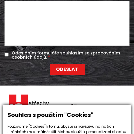
Odesláním formuláře souhlasím se zpracováním
osobních údajů.
Souhlas s použitím "Cookies"
Používáme "Cookies" k tomu, abyste si návštěvu na našich
Lukáš Hamerník
stránkách maximálně užili. Mohou sloužit k personalizaci obsahu