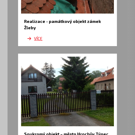
Realizace - památkový objekt zámek
Žleby
VÍCE
Soukromý objekt – město Hrochův Týnec