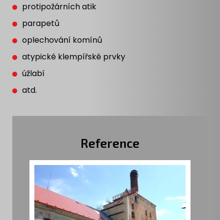
protipožárních atik
parapetů
oplechování komínů
atypické klempířské prvky
úžlabí
atd.
Reference