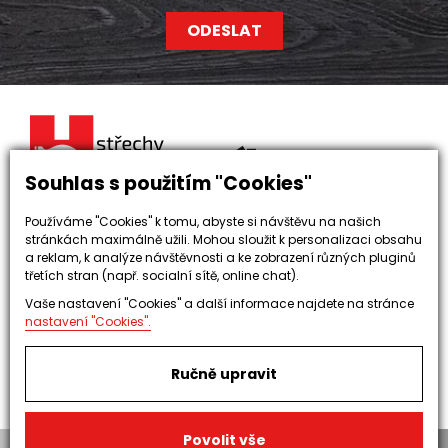
Souhlas s použitím "Cookies"
Používáme "Cookies" k tomu, abyste si návštěvu na našich
Lukáš Hamerník
stránkách maximálně užili. Mohou sloužit k personalizaci obsahu
Blížnovice 45
a reklam, k analýze návštěvnosti a ke zobrazení různých pluginů
třetích stran (např. socialní sítě, online chat).
538 62 Hrochův Týnec
Vaše nastavení "Cookies" a další informace najdete na stránce
nastavení "Cookies".
Tel.:
+420 776 826 215
Email:
info@strechy-hamernik.cz
Ručně upravit
Povolit vše