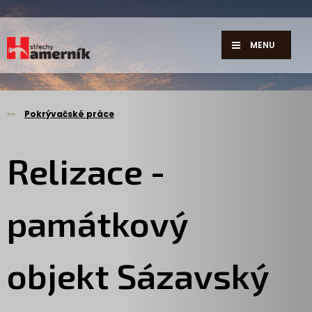
MENU
Pokrývačské práce
Relizace -
památkový
objekt Sázavský